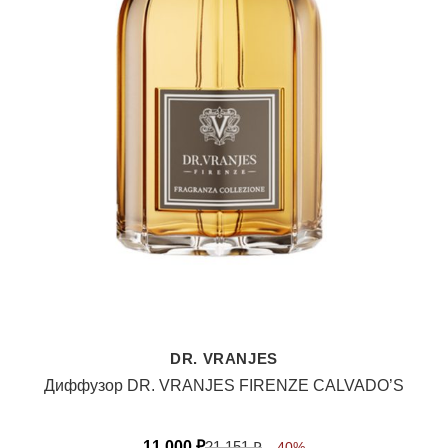
DR. VRANJES
Диффузор DR. VRANJES FIRENZE CALVADO’S
11 000
₽
21 151
₽
-40%