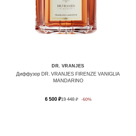
DR. VRANJES
Диффузор DR. VRANJES FIRENZE VANIGLIA
MANDARINO
6 500
₽
19 448
₽
-60%