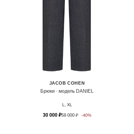
JACOB COHEN
Брюки · модель DANIEL
L, XL
30 000
₽
58 000
₽
-40%