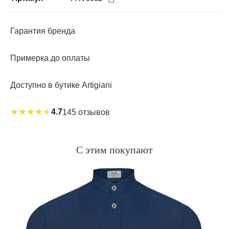
использования в зависимости от размера вашего
культового ароматического диффузора.
Гарантия бренда
Производство: Италия.
Примерка до оплаты
Доступно в бутике Artigiani
★
★
★
★
★
4.7
145 отзывов
С этим покупают