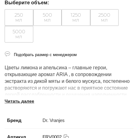
Выберите объем:
250
500
1250
2500
мл
мл
мл
мл
5000
мл
Подобрать размер с менеджером
Цветы лимона и апельсина – главные герои,
открывающие аромат ARIA , в сопровождении
экстракта из дикой мяты и белого мускуса, постепенно
растворяются и погружают нас в приятное состояние
легкой расслабленности и ощущения наполненности
Читать далее
летней прохладой.
Аромат для ванной комнаты, спальной комнаты,
Бренд
Dr. Vranjes
современной гостиной, холла, офиса.
При покупке вы получаете новые палочки для
Артикул
FRV0002