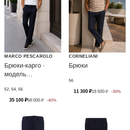
MARCO PESCAROLO
CORNELIANI
Брюки-карго ·
Брюки
модель
56
QUARANTA
52, 54, 56
11 300
₽
18 500
₽
-30%
35 100
₽
68 000
₽
-40%