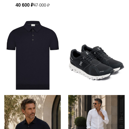
40 600
₽
47 000
₽