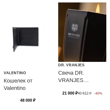
DR. VRANJES
Свеча DR.
VALENTINO
VRANJES
Кошелек от
FIRENZE АМВRА
Valentino
21 000
₽
40 612
₽
-40%
500 гр
48 000
₽