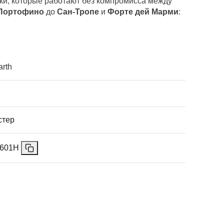
ики, которые работают без компромисса между
Портофино
до
Сан-Тропе
и
Форте дей Марми
:
arth
стер
1601H