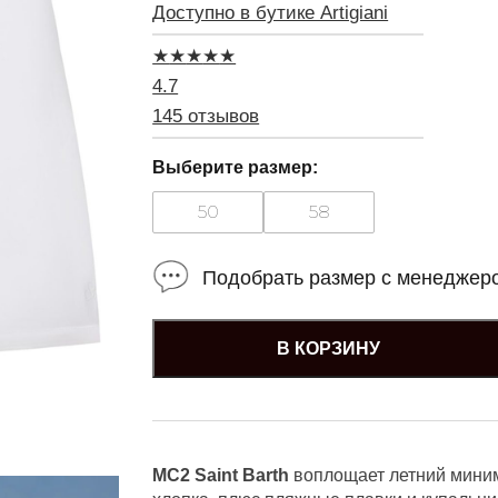
Доступно в бутике Artigiani
★
★
★
★
★
4.7
145 отзывов
Выберите размер:
50
58
Подобрать размер с менеджер
В КОРЗИНУ
MC2 Saint Barth
воплощает летний миним