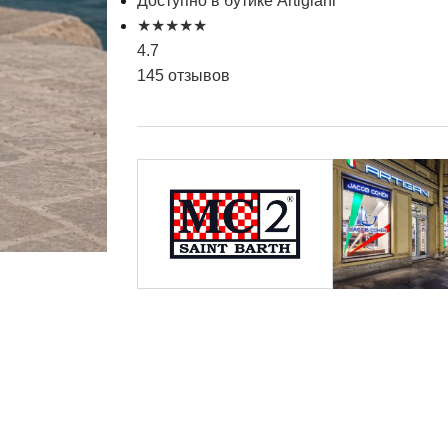
Доступно в бутике Artigiani
★
★
★
★
★
4.7
145 отзывов