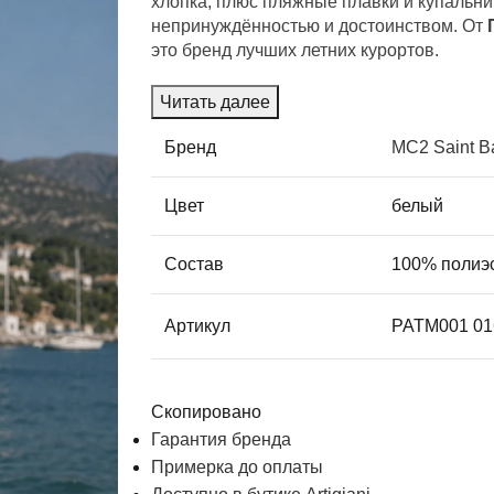
хлопка, плюс пляжные плавки и купальн
непринуждённостью и достоинством. От
это бренд лучших летних курортов.
Читать далее
Бренд
MC2 Saint B
Цвет
белый
Состав
100% полиэ
Артикул
PATM001 0
Скопировано
Гарантия бренда
Примерка до оплаты