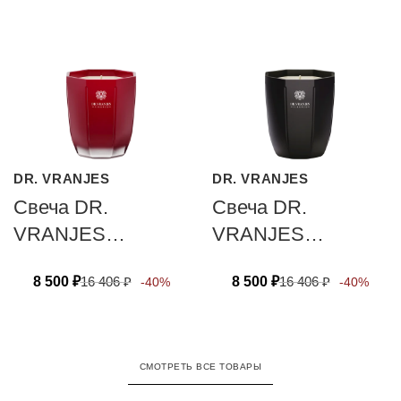
DR. VRANJES
DR. VRANJES
Свеча DR.
Свеча DR.
VRANJES
VRANJES
FIRENZE
FIRENZE АМВRА
8 500
₽
16 406
₽
8 500
₽
16 406
₽
-40%
-40%
MELOGRANO 80
80 гр
гр
СМОТРЕТЬ ВСЕ ТОВАРЫ