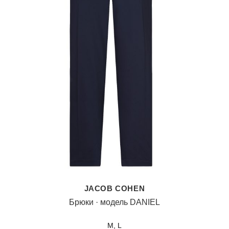
JACOB COHEN
Брюки · модель DANIEL
M, L