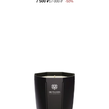
7 500
₽
17 000
₽
-50%