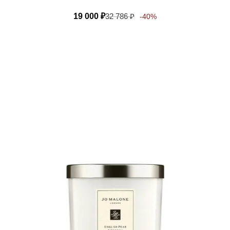
19 000
₽
32 786
₽
-40%