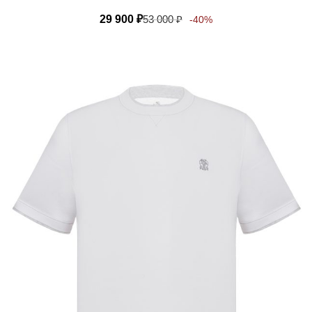
29 900
₽
53 000
₽
-40%