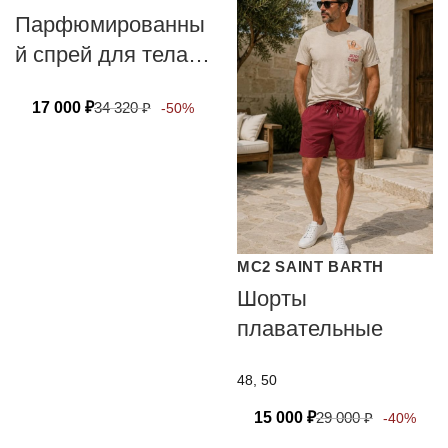
Парфюмированны
й спрей для тела
TOM FORD ROSE
17 000
₽
34 320
₽
-50%
PRICK 150 мл
MC2 SAINT BARTH
Шорты
плавательные
48, 50
15 000
₽
29 000
₽
-40%