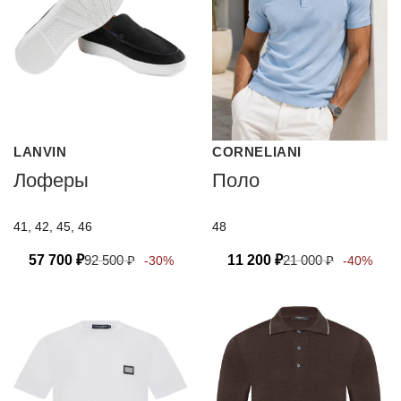
LANVIN
CORNELIANI
Лоферы
Поло
41, 42, 45, 46
48
57 700
₽
92 500
₽
11 200
₽
21 000
₽
-30%
-40%