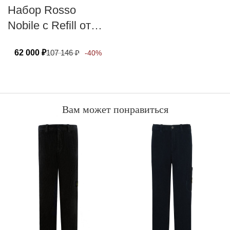
Набор Rosso
Nobile с Refill от
DR. VRANJES
62 000
₽
107 146
₽
-40%
FIRENZE 500 мл
Вам может понравиться