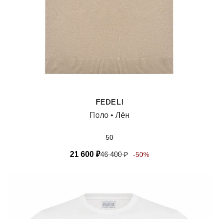
FEDELI
Поло • Лён
50
21 600
₽
46 400
₽
-50%