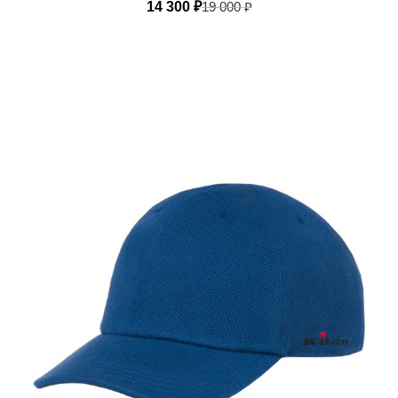
14 300
₽
19 000
₽