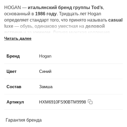
HOGAN —
итальянский бренд группы Tod’s
,
основанный в
1986 году
. Тридцать лет Hogan
определяет стандарт того, что принято называть
casual
luxe
— обувь, одинаково уместная на
деловой
встрече
и за
ужином
. Летняя мужская коллекция
Читать далее
выстроена на контрасте фактур:
зернистая кожа,
замша, лёгкие текстильные вставки
. Узнаваемый
силуэт с
литерой H
— не логотип ради логотипа, а знак
Бренд
Hogan
принадлежности к определённому кругу.
Цвет
Синий
Состав
Замша
Артикул
HXM6910FS90BTM9998
Гарантия бренда