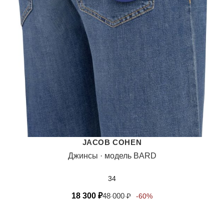
JACOB COHEN
Джинсы · модель BARD
34
18 300
₽
48 000
₽
-60%