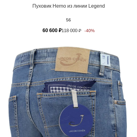
Пуховик Herno из линии Legend
56
60 600
₽
118 000
₽
-40%