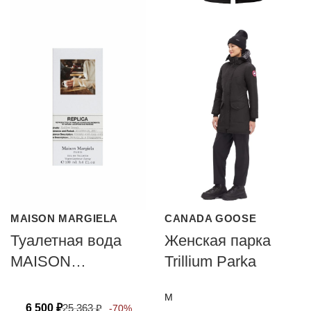
MAISON MARGIELA
CANADA GOOSE
Туалетная вода
Женская парка
MAISON
Trillium Parka
MARGIELA
M
COFFEE BREAK
6 500
₽
25 363
₽
-70%