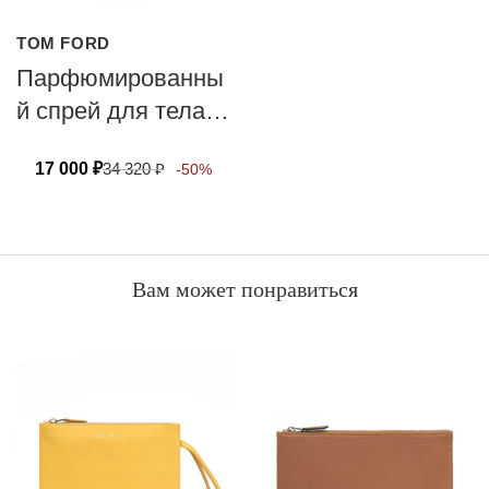
TOM FORD
Парфюмированны
й спрей для тела
TOM FORD ROSE
17 000
₽
34 320
₽
-50%
PRICK 150 мл
Вам может понравиться