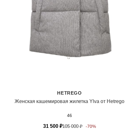
HETREGO
Женская кашемировая жилетка Ylva от Hetrego
46
31 500
₽
105 000
₽
-70%