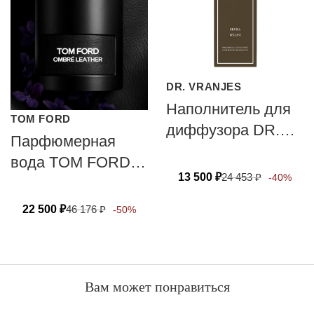
DR. VRANJES
Наполнитель для
TOM FORD
диффузора DR.
Парфюмерная
VRANJES
вода TOM FORD
FIRENZE BELLINI
13 500
₽
24 453
₽
-40%
OMBRE LEATHER
22 500
₽
46 176
₽
-50%
Вам может понравиться