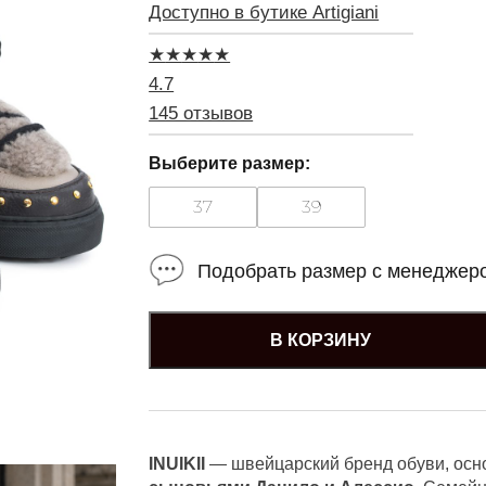
Доступно в бутике Artigiani
★
★
★
★
★
4.7
145 отзывов
Выберите размер:
37
39
Подобрать размер с менеджер
В КОРЗИНУ
INUIKII
— швейцарский бренд обуви, ос