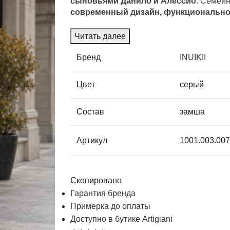
сыновьями Данило и Алессио
. Семейн
современный дизайн, функционально
Читать далее
Бренд
INUIKII
Цвет
серый
Состав
замша
Артикул
1001.003.00
Скопировано
Гарантия бренда
Примерка до оплаты
Доступно в бутике Artigiani