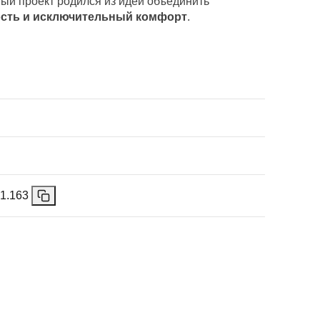
ый проект родился из идеи объединить
сть и исключительный комфорт
.
71.163