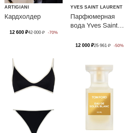
ARTIGIANI
YVES SAINT LAURENT
Кардхолдер
Парфюмерная
вода Yves Saint
12 600
₽
42 000
₽
-70%
Laurent LIBRE LE
PARFUM
12 000
₽
25 961
₽
-50%