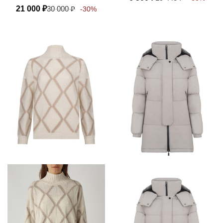
MANDARINO
21 000
₽
30 000
₽
-30%