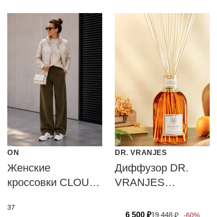
ON
DR. VRANJES
Женские
Диффузор DR.
кроссовки CLOUD
VRANJES
X4
FIRENZE
37
VANIGLIA
6 500
₽
19 448
₽
-60%