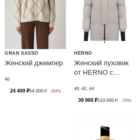
GRAN SASSO
HERNO
Женский джемпер
Женский пуховик
от HERNO с
40
технологией PRO-
40, 42, 44
METEO
24 400
₽
54 000
₽
-50%
39 900
₽
133 000
₽
-70%