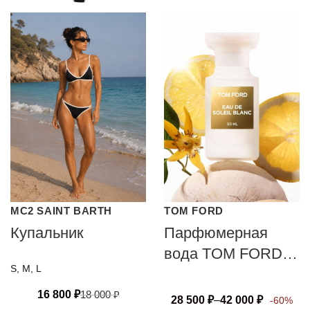
MC2 SAINT BARTH
TOM FORD
Купальник
Парфюмерная
вода TOM FORD
S, M, L
SOLEIL BLANC
16 800
₽
18 000
₽
28 500
₽
–
42 000
₽
-60%