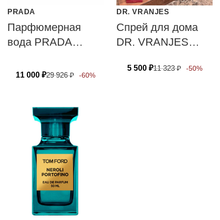
PRADA
DR. VRANJES
Парфюмерная
Спрей для дома
вода PRADA
DR. VRANJES
PARADOXE
FIRENZE MIRRA
5 500
₽
11 323
₽
-50%
VIRTUAL FLOWER
ZAFFERANO 100
11 000
₽
29 926
₽
-60%
мл