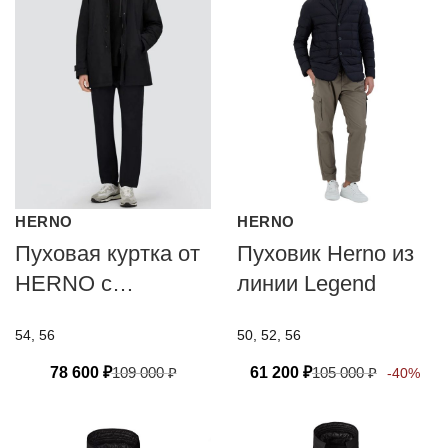
HERNO
HERNO
Пуховая куртка от
Пуховик Herno из
HERNO с
линии Legend
технологией PRO-
54, 56
50, 52, 56
METEO
78 600
₽
109 000
₽
61 200
₽
105 000
₽
-40%