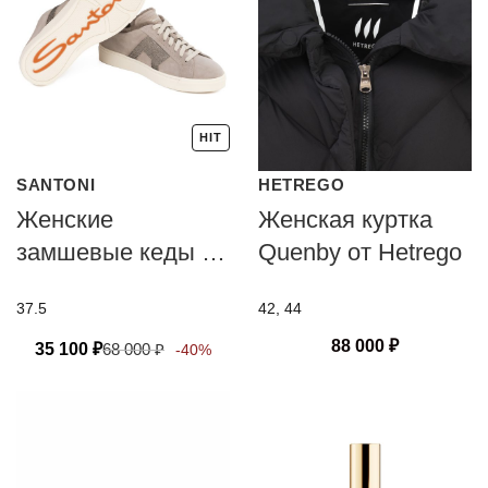
HIT
SANTONI
HETREGO
Женские
Женская куртка
замшевые кеды с
Quenby от Hetrego
мехом Santoni
37.5
42, 44
88 000
₽
35 100
₽
68 000
₽
-40%