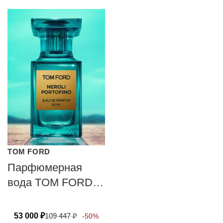
TOM FORD
Парфюмерная
вода TOM FORD
NEROLI
PORTOFINO
53 000
₽
109 447
₽
-50%