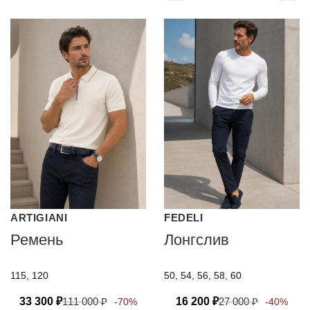
ARTIGIANI
FEDELI
Ремень
Лонгслив
115, 120
50, 54, 56, 58, 60
33 300
₽
111 000
₽
16 200
₽
27 000
₽
-70%
-40%