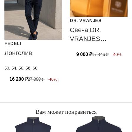
DR. VRANJES
Свеча DR.
VRANJES
FEDELI
CANDELA OUD
Лонгслив
9 000
₽
17 446
₽
-40%
NOBILE 80 гр
50, 54, 56, 58, 60
16 200
₽
27 000
₽
-40%
Вам может понравиться