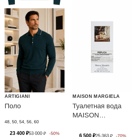
ARTIGIANI
MAISON MARGIELA
Поло
Туалетная вода
MAISON
48, 50, 54, 56, 60
MARGIELA
COFFEE BREAK
23 400
₽
53 000
₽
-50%
6 500
₽
25 363
₽
-70%