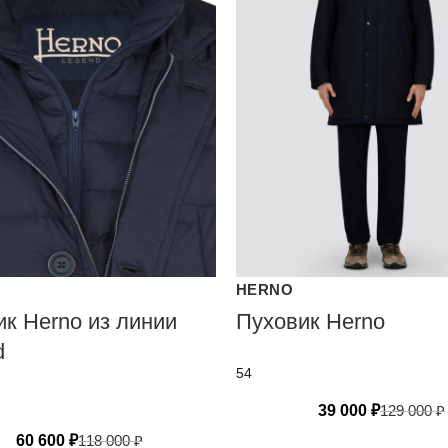
HERNO
ик Herno из линии
Пуховик Herno
d
54
39 000
₽
129 000
₽
60 600
₽
118 000
₽