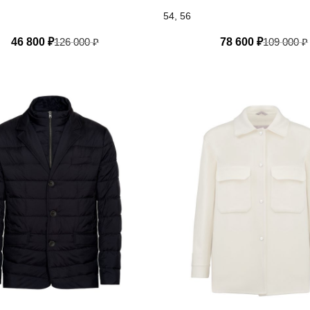
54, 56
46 800
₽
126 000
₽
78 600
₽
109 000
₽