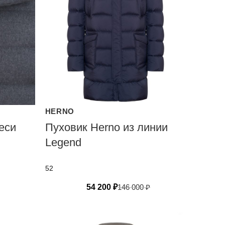
HERNO
еси
Пуховик Herno из линии
Legend
52
54 200
₽
146 000
₽