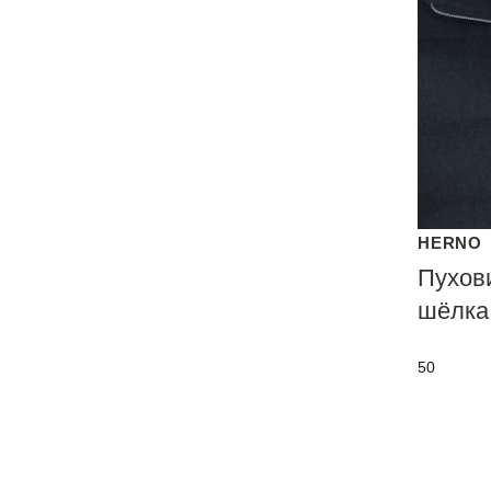
HERNO
Пухов
шёлка
50