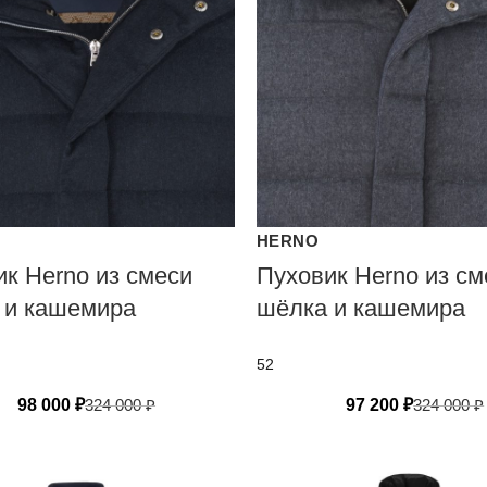
HERNO
ик Herno из смеси
Пуховик Herno из см
 и кашемира
шёлка и кашемира
52
98 000
₽
324 000
₽
97 200
₽
324 000
₽