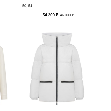
50, 54
54 200
₽
146 000
₽