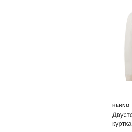
HERNO
Двуст
куртк