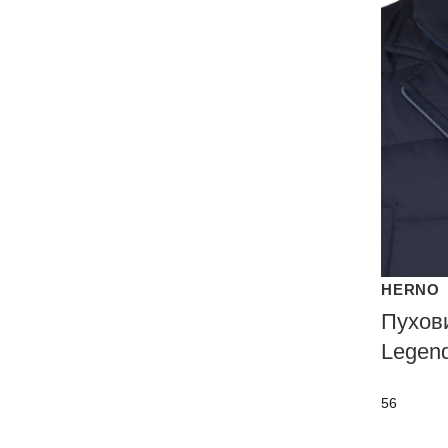
HERNO
Пухов
Legen
56