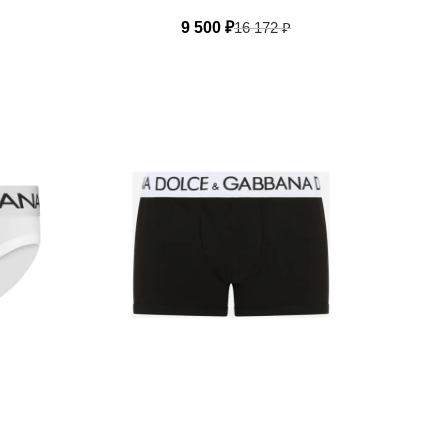
9 500
₽
16 172
₽