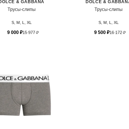
DOLCE & GABBANA
DOLCE & GABBAN
Трусы-слипы
Трусы-слипы
S, M, L, XL
S, M, L, XL
9 000
₽
15 977
₽
9 500
₽
16 172
₽