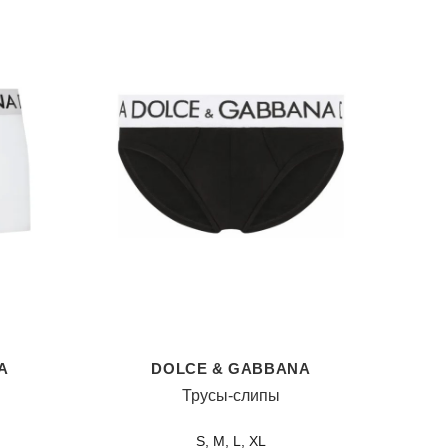
A
DOLCE & GABBANA
Трусы-слипы
S, M, L, XL