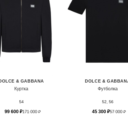
DOLCE & GABBANA
DOLCE & GABBAN
Куртка
Футболка
54
52, 56
99 600
₽
171 000
₽
45 300
₽
57 000
₽