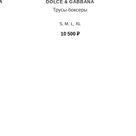
A
DOLCE & GABBANA
Трусы-боксеры
S, M, L, XL
10 500
₽