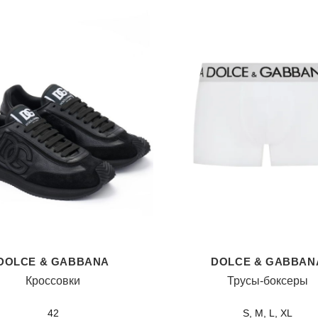
DOLCE & GABBANA
DOLCE & GABBAN
Кроссовки
Трусы-боксеры
42
S, M, L, XL