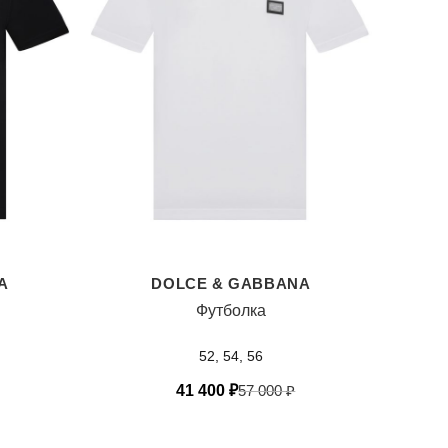
A
DOLCE & GABBANA
Футболка
52, 54, 56
41 400
₽
57 000
₽