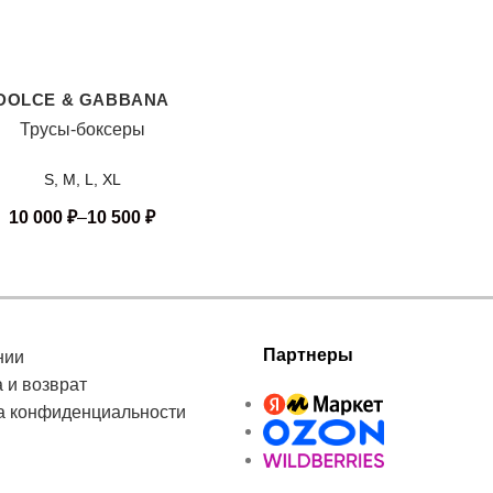
DOLCE & GABBANA
Трусы-боксеры
S, M, L, XL
10 000
₽
–
10 500
₽
Партнеры
нии
 и возврат
а конфиденциальности