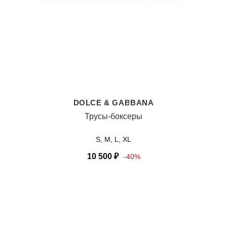
DOLCE & GABBANA
Трусы-боксеры
S, M, L, XL
10 500
₽
-40%