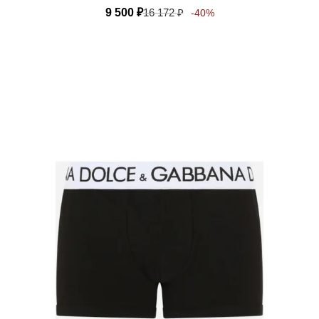
9 500
₽
16 172
₽
-40%