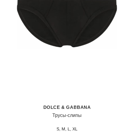
DOLCE & GABBANA
Трусы-слипы
S, M, L, XL