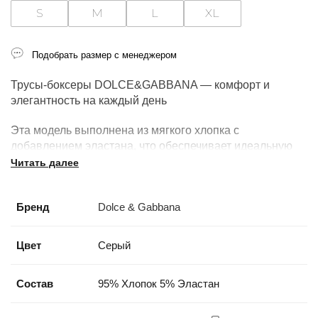
S
M
L
XL
Подобрать размер с менеджером
Трусы‑боксеры DOLCE&GABBANA — комфорт и
элегантность на каждый день
Эта модель выполнена из мягкого хлопка с
добавлением эластана, что обеспечивает идеальную
посадку и свободу движений. Эластичный пояс с
Читать далее
фирменным логотипом подчёркивает стиль и
премиальное качество бренда.
Бренд
Dolce & Gabbana
Особенности модели:
Цвет
Серый
Материал: 95% хлопок, 5% эластан — мягкость и
эластичность
Состав
95% Хлопок 5% Эластан
Эластичный пояс с логотипом DOLCE&GABBANA