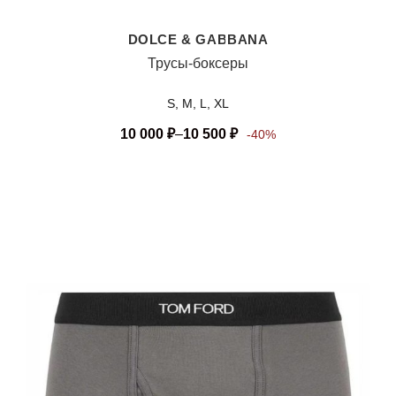
DOLCE & GABBANA
Трусы-боксеры
S, M, L, XL
10 000
₽
–
10 500
₽
-40%