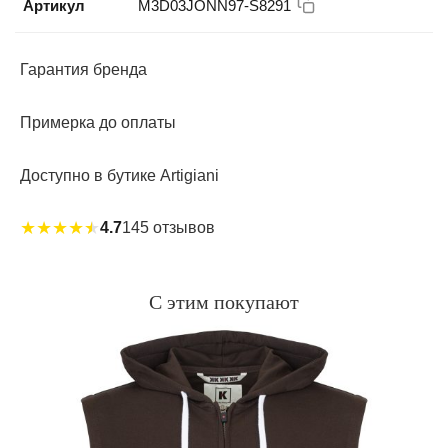
Артикул
M3D03JONN97-S8291
Классический крой боксеров для комфорта
Минималистичный дизайн с аккуратными швами
Гарантия бренда
Производство: Италия
Примерка до оплаты
DOLCE&GABBANA — символ итальянской роскоши и
утончённого стиля даже в базовых элементах
Доступно в бутике Artigiani
гардероба.
★
★
★
★
★
4.7
145 отзывов
С этим покупают