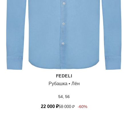
FEDELI
Рубашка • Лён
54, 56
22 000
₽
58 000
₽
-60%