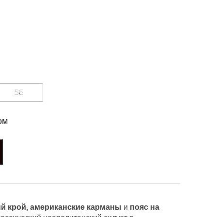
56
ом
й крой, американские карманы
и
пояс на