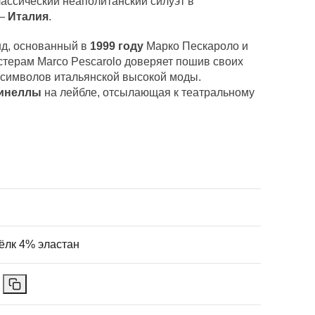
ассический неаполитанский силуэт в
 —
Италия
.
д, основанный в
1999 году
Марко Пескароло и
стерам Marco Pescarolo доверяет пошив своих
 символов итальянской высокой моды.
инеллы
на лейбле, отсылающая к театральному
ёлк 4% эластан
0