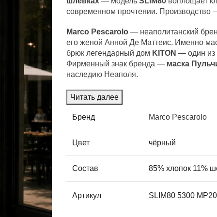
шлёвках
— модель
SLIM80
воплощает кл
современном прочтении. Производство
Marco Pescarolo
— неаполитанский брен
его женой Анной Де Маттеис. Именно ма
брюк легендарный дом
KITON
— один из
Фирменный знак бренда —
маска
Пульч
наследию Неаполя.
Читать далее
Бренд
Marco Pescarolo
Цвет
чёрный
Состав
85% хлопок 11% ш
Артикул
SLIM80 5300 MP2