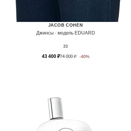
JACOB COHEN
Джинсы · модель EDUARD
33
43 400
₽
74 000
₽
-40%