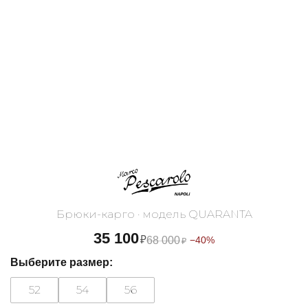
Брюки-карго · модель QUARANTA
35 100
₽
68 000
−40%
₽
Выберите размер:
52
54
56