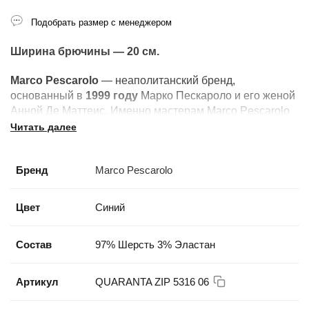
Подобрать размер с менеджером
Ширина брючины — 20 см.
Marco Pescarolo
— неаполитанский бренд,
основанный в
1999 году
Марко Пескароло и его женой
Анной Де Маттеис. Именно мастерам Marco Pescarolo
доверяет пошив своих брюк легендарный
Читать далее
дом
KITON
— один из символов итальянской высокой
моды. Фирменный знак бренда
Бренд
Marco Pescarolo
—
маска
Пульчинеллы
на лейбле, отсылающая к
театральному наследию Неаполя.
Цвет
Синий
Состав
97% Шерсть 3% Эластан
Артикул
QUARANTA ZIP 5316 06