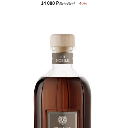
14 000
₽
25 675
₽
-40%