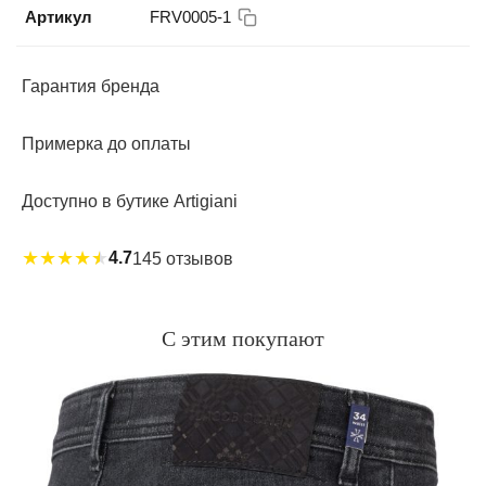
При покупке вы получаете новые палочки для
Артикул
FRV0005-1
использования в зависимости от размера вашего
культового ароматического диффузора.
Гарантия бренда
Производство: Италия.
Примерка до оплаты
Доступно в бутике Artigiani
★
★
★
★
★
4.7
145 отзывов
С этим покупают