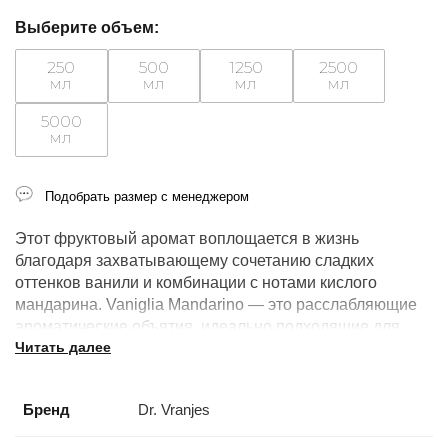
Выберите объем:
250
500
1250
2500
мл
мл
мл
мл
5000
мл
Подобрать размер с менеджером
Этот фруктовый аромат воплощается в жизнь
благодаря захватывающему сочетанию сладких
оттенков ванили и комбинации с нотами кислого
мандарина. Vaniglia Mandarino — это расслабляющие
ароматические объятия, идеально подходящие для
Читать далее
украшения Вашего дома.
Аромат для ванной комнаты, спальной комнаты,
Бренд
Dr. Vranjes
современной гостиной, холла, офиса.