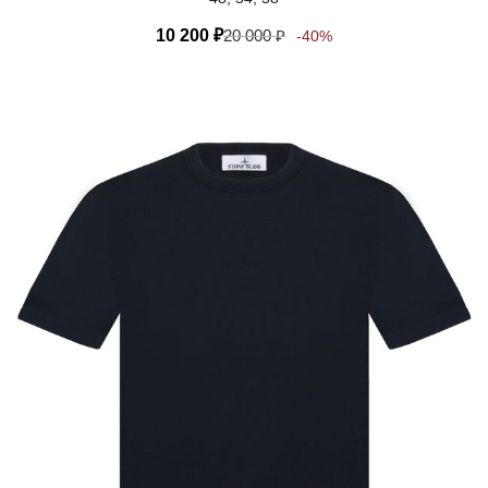
10 200
₽
20 000
₽
-40%