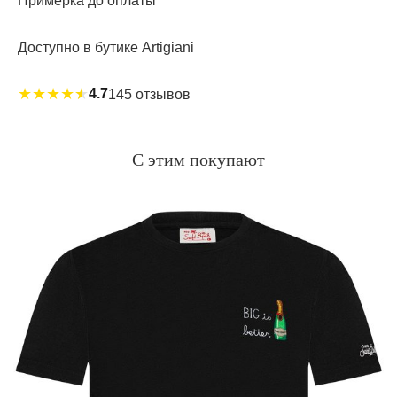
Примерка до оплаты
Доступно в бутике Artigiani
★
★
★
★
★
4.7
145 отзывов
С этим покупают