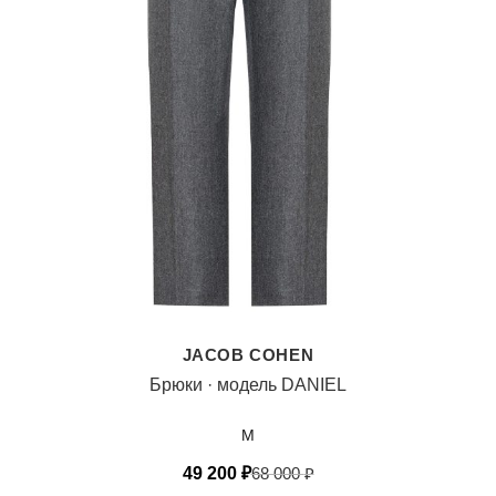
JACOB COHEN
Брюки · модель DANIEL
M
49 200
₽
68 000
₽