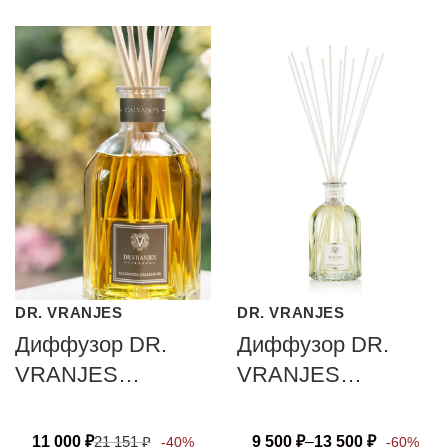
DR. VRANJES
DR. VRANJES
Диффузор DR.
Диффузор DR.
VRANJES
VRANJES
FIRENZE
FIRENZE GINGER
CALVADO’S
LIME
11 000
₽
21 151
₽
9 500
₽
–
13 500
₽
-40%
-60%