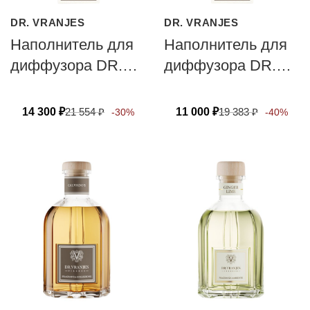
DR. VRANJES
DR. VRANJES
Наполнитель для
Наполнитель для
диффузора DR.
диффузора DR.
VRANJES
VRANJES
FIRENZE SPEZIE
FIRENZE GIGLIO
14 300
₽
21 554
₽
11 000
₽
19 383
₽
-30%
-40%
RARE
DI FIRENZE