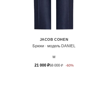
JACOB COHEN
Брюки · модель DANIEL
M
21 000
₽
68 000
₽
-60%