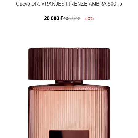
Свеча DR. VRANJES FIRENZE АМВRА 500 гр
20 000
₽
40 612
₽
-50%