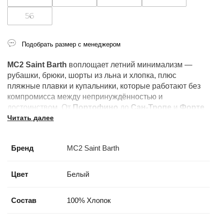
56
Подобрать размер с менеджером
MC2 Saint Barth
воплощает летний минимализм —
рубашки, брюки, шорты из льна и хлопка, плюс
пляжные плавки и купальники, которые работают без
компромисса между непринуждённостью и
достоинством. От
Портофино
до
Сан-Тропе
и
Форте
Читать далее
дей Марми
: это бренд лучших летних курортов.
Бренд
MC2 Saint Barth
Цвет
Белый
Состав
100% Хлопок