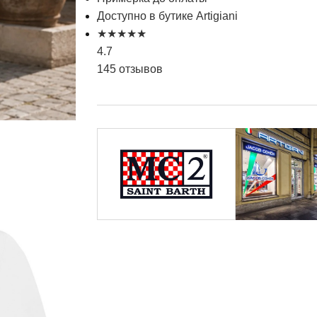
Доступно в бутике Artigiani
★
★
★
★
★
4.7
145 отзывов