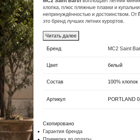
MC2 Saint Barth
воплощает летний миним
хлопка, плюс пляжные плавки и купальн
непринуждённостью и достоинством. От
это бренд лучших летних курортов.
Читать далее
Бренд
MC2 Saint Bar
Цвет
белый
Состав
100% хлопок
Артикул
PORTLAND 0
Скопировано
Гарантия бренда
Примерка до оплаты