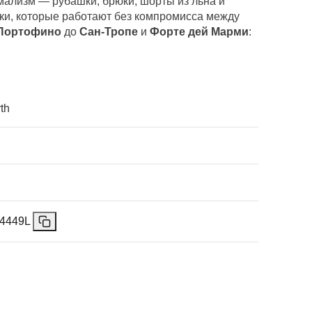
ализм — рубашки, брюки, шорты из льна и
ики, которые работают без компромисса между
Портофино
до
Сан-Тропе
и
Форте дей Марми
:
th
4449L