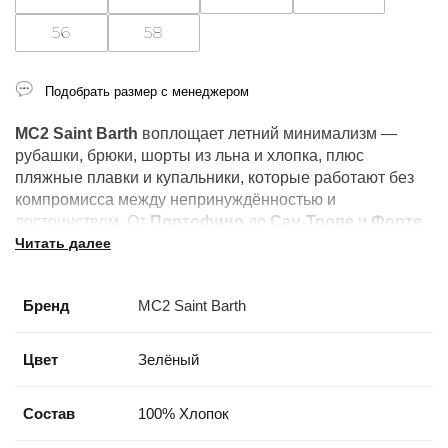
56
58
Подобрать размер с менеджером
MC2 Saint Barth
воплощает летний минимализм —
рубашки, брюки, шорты из льна и хлопка, плюс
пляжные плавки и купальники, которые работают без
компромисса между непринуждённостью и
достоинством. От
Портофино
до
Сан-Тропе
и
Форте
Читать далее
дей Марми
: это бренд лучших летних курортов.
Бренд
MC2 Saint Barth
Цвет
Зелёный
Состав
100% Хлопок