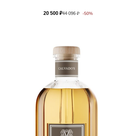
20 500
₽
44 096
₽
-50%