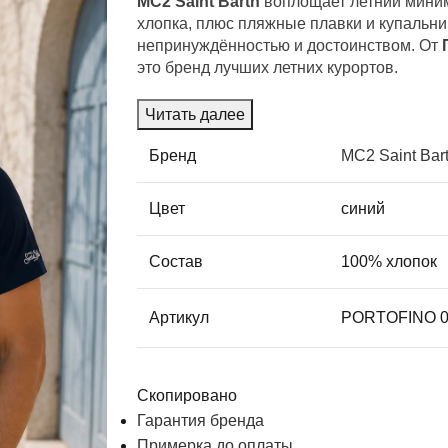
MC2 Saint Barth
воплощает летний миним
хлопка, плюс пляжные плавки и купальн
непринуждённостью и достоинством. От
это бренд лучших летних курортов.
Читать далее
Бренд
MC2 Saint Bar
Цвет
синий
Состав
100% хлопок
Артикул
PORTOFINO 
Скопировано
Гарантия бренда
Примерка до оплаты