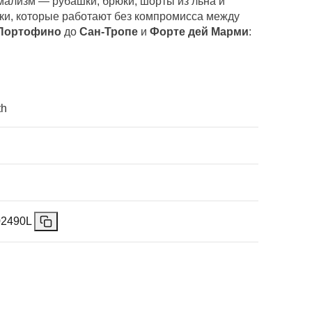
ализм — рубашки, брюки, шорты из льна и
ики, которые работают без компромисса между
Портофино
до
Сан-Тропе
и
Форте дей Марми
:
th
02490L