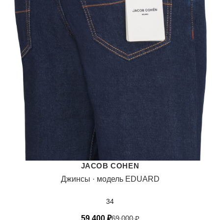
JACOB COHEN
Джинсы · модель EDUARD
34
59 400
₽
69 000
₽