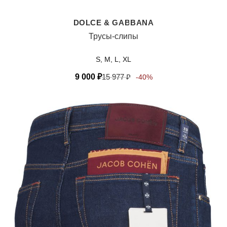
DOLCE & GABBANA
Трусы-слипы
S, M, L, XL
9 000
₽
15 977
₽
-40%