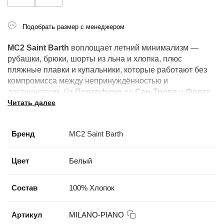
Подобрать размер с менеджером
MC2 Saint Barth
воплощает летний минимализм —
рубашки, брюки, шорты из льна и хлопка, плюс
пляжные плавки и купальники, которые работают без
компромисса между непринуждённостью и
достоинством. От
Портофино
до
Сан-Тропе
и
Форте
Читать далее
дей Марми
: это бренд лучших летних курортов.
Бренд
MC2 Saint Barth
Цвет
Белый
Состав
100% Хлопок
Артикул
MILANO-PIANO