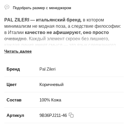
Подобрать размер с менеджером
PAL ZILERI — итальянский бренд
, в котором
минимализм не модная поза, а следствие философии:
в Италии
качество не афишируют, оно просто
очевидно
. Каждый элемент скроен без лишнего,
каждая линия имеет смысл — это язык сдержанного
Читать далее
мастерства.
Бренд
Pal Zileri
Цвет
Коричневый
Состав
100% Кожа
Артикул
9B36РJ211-46