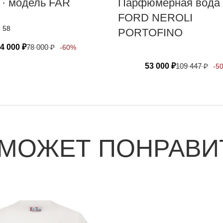
 · модель FAR
Парфюмерная вода
FORD NEROLI
, 58
PORTOFINO
4 000
₽
78 000
₽
-60%
53 000
₽
109 447
₽
-5
 МОЖЕТ ПОНРАВИ