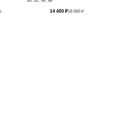
50, 52, 54, 56
14 400
₽
18 000
₽
%