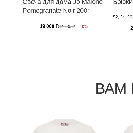
Свеча для дома Jo Malone
Брюки
Pomegranate Noir 200г
52, 54, 56
19 000
₽
32 786
₽
-40%
2
ВАМ