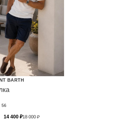
INT BARTH
лка
, 56
14 400
₽
18 000
₽