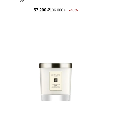
56
57 200
₽
106 000
₽
-40%