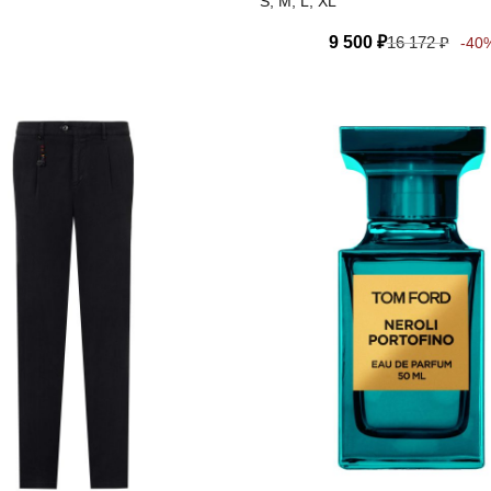
S, M, L, XL
9 500
₽
16 172
₽
-40