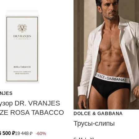
ANJES
зор DR. VRANJES
NZE ROSA TABACCO
DOLCE & GABBANA
Трусы-слипы
6 500
₽
19 448
₽
-60%