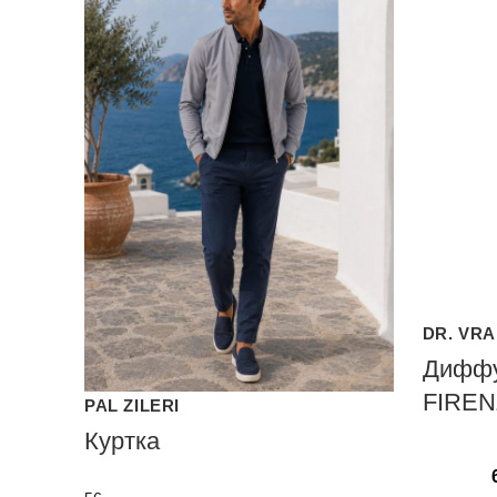
DR. VR
Диффу
FIRE
PAL ZILERI
Куртка