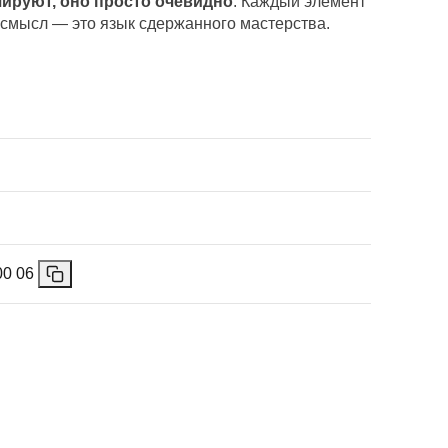
шируют, оно просто очевидно
. Каждый элемент
 смысл — это язык сдержанного мастерства.
00 06