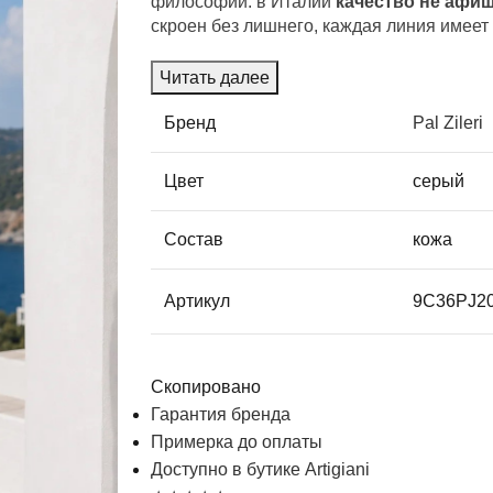
философии: в Италии
качество не афи
скроен без лишнего, каждая линия имеет
Читать далее
Бренд
Pal Zileri
Цвет
серый
Состав
кожа
Артикул
9С36РJ2
Скопировано
Гарантия бренда
Примерка до оплаты
Доступно в бутике Artigiani