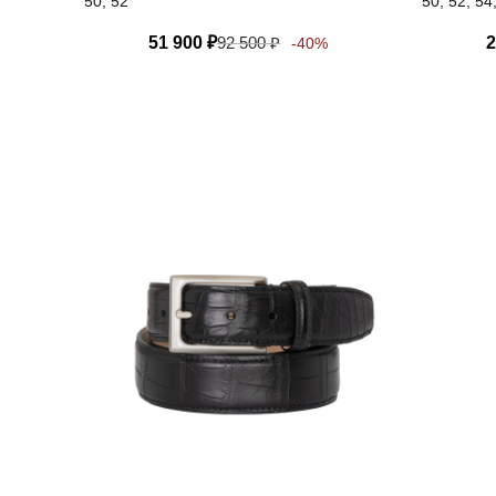
50, 52
50, 52, 54
51 900
₽
92 500
₽
2
-40%