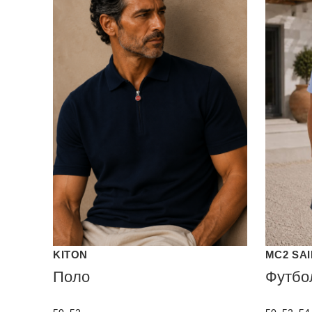
KITON
MC2 SA
Поло
Футбо