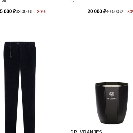
, 58
47
5 000
₽
38 000
₽
20 000
₽
40 000
₽
-30%
-5
DR. VRANJES