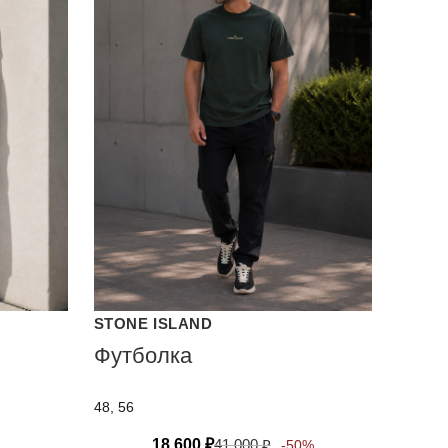
STONE ISLAND
Футболка
48, 56
18 600
₽
41 000
₽
-50%