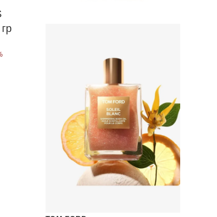
S
гр
%