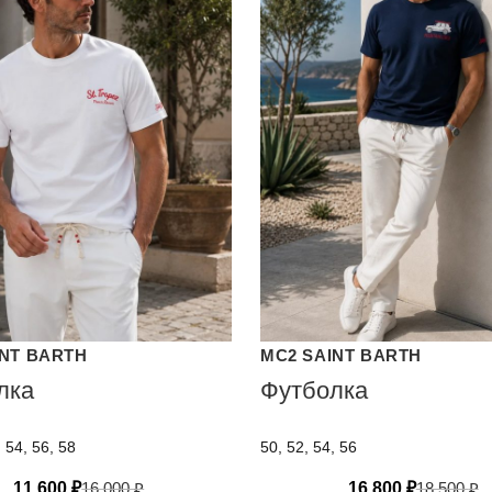
INT BARTH
MC2 SAINT BARTH
лка
Футболка
, 54, 56, 58
50, 52, 54, 56
11 600
₽
16 000
₽
16 800
₽
18 500
₽