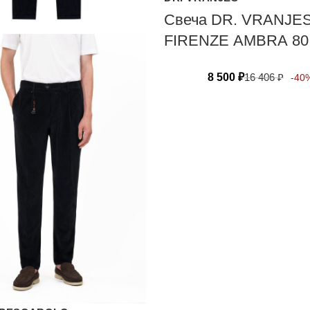
Свеча DR. VRANJE
FIRENZE АМВRА 80 
8 500
₽
16 406
₽
-40