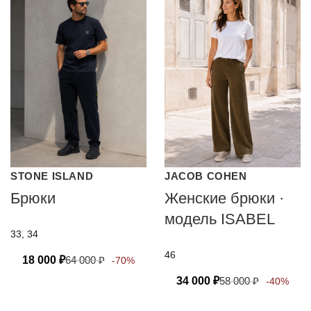
STONE ISLAND
JACOB COHEN
Брюки
Женские брюки ·
модель ISABEL
33, 34
46
18 000
₽
64 000
₽
-70%
34 000
₽
58 000
₽
-40%