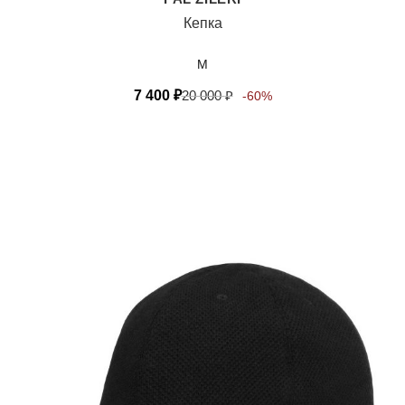
Кепка
M
7 400
₽
20 000
₽
-60%