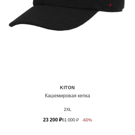
KITON
Кашемировая кепка
2XL
23 200
₽
61 000
₽
-60%