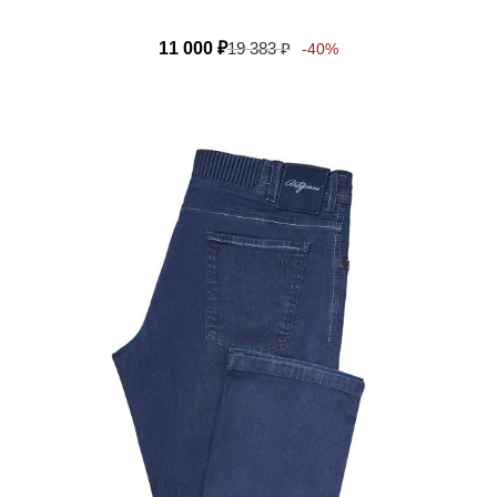
11 000
₽
19 383
₽
-40%