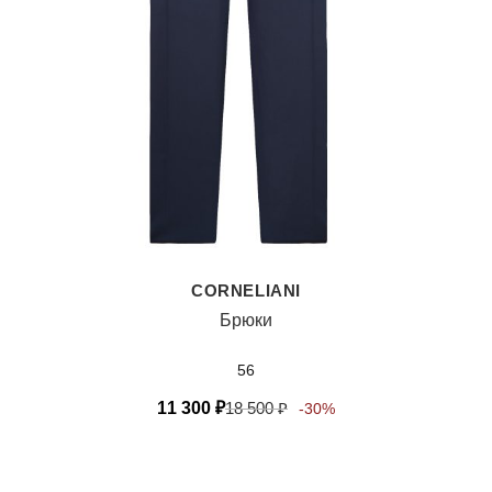
CORNELIANI
Брюки
56
11 300
₽
18 500
₽
-30%