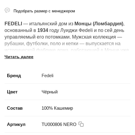
Подобрать размер с менеджером
FEDELI
— итальянский дом из
Монцы (Ломбардия)
,
основанный в
1934
году Луиджи Феdeli и по сей день
управляемый его потомками. Мужская коллекция —
рубашки, футболки, поло и кепки — выпускается на
исторической фабрике дома, работающей в Монце уже
Читать далее
более девяноста лет.
обхват головы: M — 56, L — 58, XL — 60, 2XL — 62
Бренд
Fedeli
Цвет
Чёрный
Состав
100% Кашемир
Артикул
TU000806 NERO