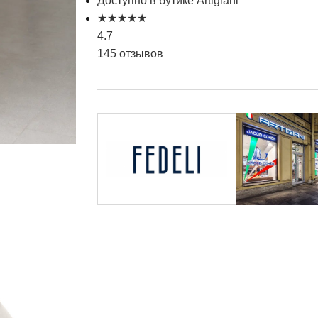
Доступно в бутике Artigiani
★
★
★
★
★
4.7
145 отзывов