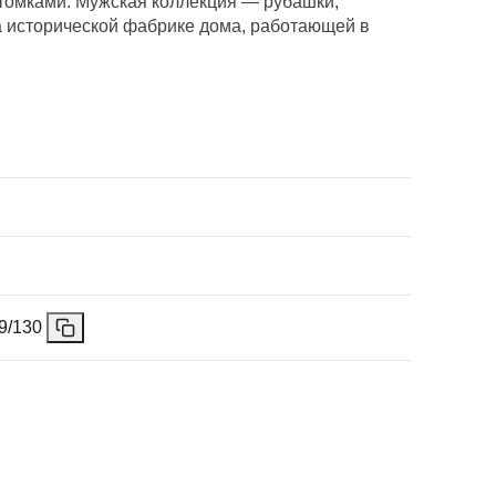
отомками. Мужская коллекция — рубашки,
а исторической фабрике дома, работающей в
9/130