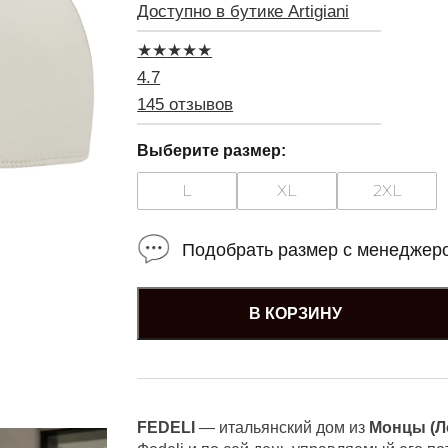
Доступно в бутике Artigiani
★
★
★
★
★
4.7
145 отзывов
Выберите размер:
L
XL
2XL
Подобрать размер с менеджер
В КОРЗИНУ
FEDELI
— итальянский дом из
Монцы (Л