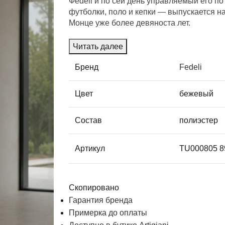
Феdeli и по сей день управляемый его п
футболки, поло и кепки — выпускается н
Монце уже более девяноста лет.
Читать далее
Бренд
Fedeli
Цвет
бежевый
Состав
полиэстер
Артикул
TU000805 8
Скопировано
Гарантия бренда
Примерка до оплаты