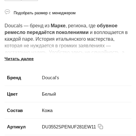
Подобрать размер с менеджером
Doucals — бренд из
Марке
, региона, где
обувное
ремесло передаётся поколениями
и воплощается в
каждой паре. История итальянского мастерства,
которая не нуждается в громких заявлениях —
достаточно надеть. Удобство здесь не случайность, а
Читать далее
результат понимания того, как должна сидеть обувь на
ноге, что достигается только
ручной работой
и
временем.
Бренд
Doucal's
Цвет
Белый
Состав
Кожа
Артикул
DU3552SPENUF281EW11