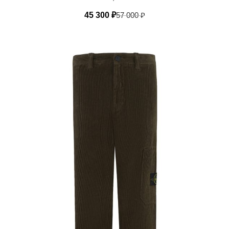
45 300
₽
57 000
₽