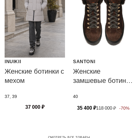
INUIKII
SANTONI
Женские ботинки с
Женские
мехом
замшевые ботинки
Santoni
37, 39
40
37 000
₽
35 400
₽
118 000
₽
-70%
СМОТРЕТЬ ВСЕ ТОВАРЫ