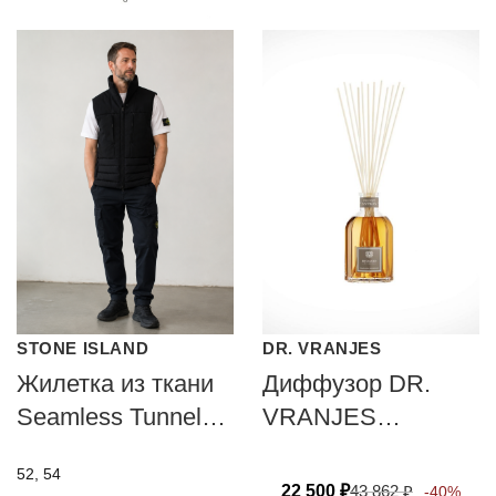
STONE ISLAND
DR. VRANJES
Жилетка из ткани
Диффузор DR.
Seamless Tunnel
VRANJES
Nylon Down-TC
FIRENZE VELVET
52, 54
SAFFRON
22 500
₽
43 862
₽
-40%