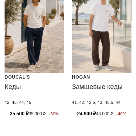
DOUCAL'S
HOGAN
Кеды
Замшевые кеды
42, 43, 44, 45
41, 42, 42.5, 43, 43.5, 44
25 500
₽
39 000
₽
24 900
₽
48 000
₽
-30%
-40%