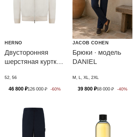
HERNO
JACOB COHEN
Двусторонняя
Брюки · модель
шерстяная куртка
DANIEL
от HERNO
52, 56
M, L, XL, 2XL
46 800
₽
126 000
₽
39 800
₽
68 000
₽
-60%
-40%