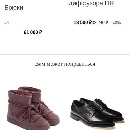
диффузора DR.
Брюки
VRANJES
FIRENZE
18 500
₽
32 240
₽
54
-40%
LEATHER OUD
61 000
₽
Вам может понравиться