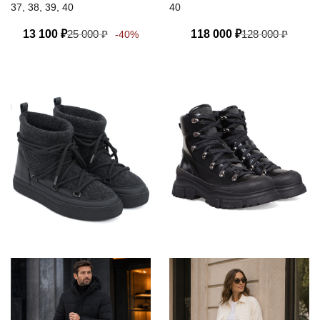
37, 38, 39, 40
40
Goodyear
13 100
₽
25 000
₽
118 000
₽
128 000
₽
-40%