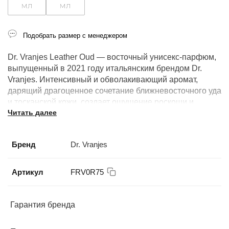
мл
мл
Подобрать размер с менеджером
Dr. Vranjes Leather Oud — восточный унисекс-парфюм,
выпущенный в 2021 году итальянским брендом Dr.
Vranjes. Интенсивный и обволакивающий аромат,
дарящий драгоценное сочетание ближневосточного уда
и тосканской кожи, создает ощущение роскоши и
Читать далее
экзотики, идеально подходя для тех, кто хочет смело
выделиться своим стилем. Представьте, что вы
находитесь среди ближневосточных песчаных дюн или
Бренд
Dr. Vranjes
перед вами пологие холмы Тосканы. Благодаря
очаровательному характеру Leather Oud ваши
обонятельные воспоминания станут идеальной
Артикул
FRV0R75
компанией для создания драгоценных чувственных
моментов.
Гарантия бренда
Производство: Италия.