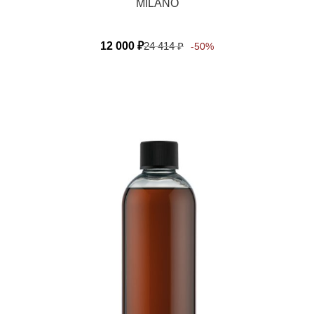
MILANO
12 000
₽
24 414
₽
-50%