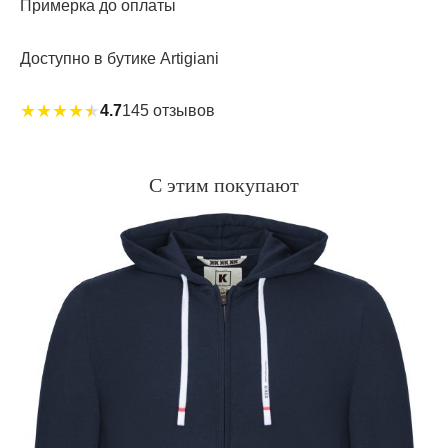
Примерка до оплаты
При покупке вы получаете новые палочки для
использования в зависимости от размера вашего
Доступно в бутике Artigiani
культового ароматического диффузора.
★
★
★
★
★
4.7
145 отзывов
Производство: Италия.
С этим покупают