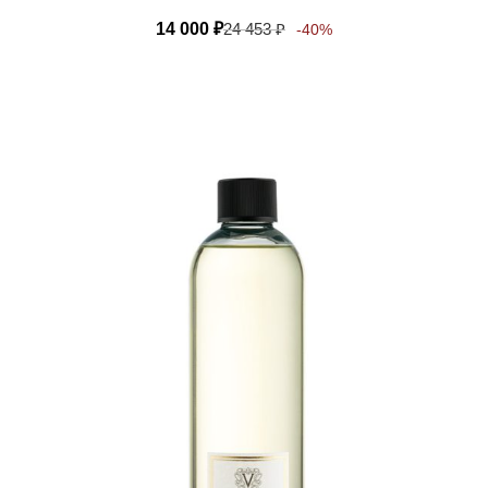
14 000
₽
24 453
₽
-40%