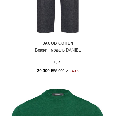
JACOB COHEN
Брюки · модель DANIEL
L, XL
30 000
₽
58 000
₽
-40%