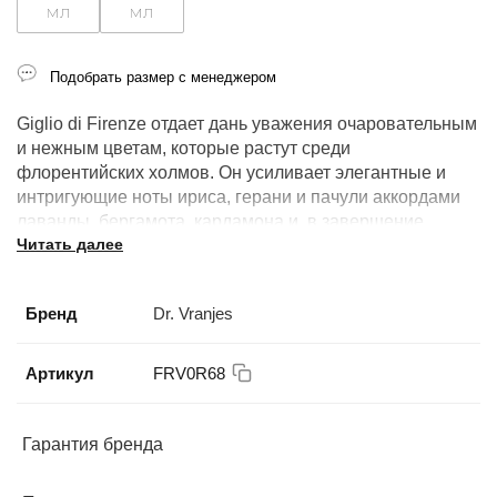
мл
мл
Подобрать размер с менеджером
Giglio di Firenze отдает дань уважения очаровательным
и нежным цветам, которые растут среди
флорентийских холмов. Он усиливает элегантные и
интригующие ноты ириса, герани и пачули аккордами
лаванды, бергамота, кардамона и, в завершение,
Читать далее
щепоткой мускатного ореха.
Наполнитель (рефил) позволяет быстро пополнить
Бренд
Dr. Vranjes
улетучившуюся высококонцентрированную эссенцию
для диффузора. Рефил GIGLIO DI FIRENZE
гарантирует, что вы никогда не останетесь без
Артикул
FRV0R68
любимого аромата. Его можно использовать отдельно
или дополнить существующий аромат.
Гарантия бренда
Аромат для ванной комнаты, спальной комнаты,
современной гостиной, холла, офиса.