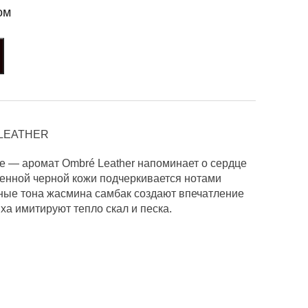
ом
 LEATHER
же — аромат Ombré Leather напоминает о сердце
енной черной кожи подчеркивается нотами
очные тона жасмина самбак создают впечатление
ха имитируют тепло скал и песка.