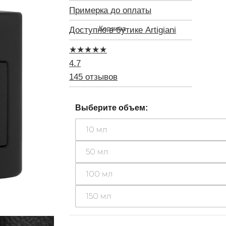
Примерка до оплаты
Доступно в бутике Artigiani
★
★
★
★
★
4.7
145 отзывов
Выберите объем:
10 мл
50 мл
100 мл
150 мл