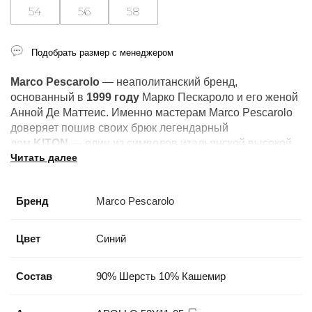
54
56
58
Подобрать размер с менеджером
Marco Pescarolo
— неаполитанский бренд,
основанный в
1999 году
Марко Пескароло и его женой
Анной Де Маттеис. Именно мастерам Marco Pescarolo
доверяет пошив своих брюк легендарный
дом
KITON
— один из символов итальянской высокой
Читать далее
моды. Фирменный знак бренда
—
маска
Пульчинеллы
на лейбле, отсылающая к
театральному наследию Неаполя.
Бренд
Marco Pescarolo
Цвет
Синий
Состав
90% Шерсть 10% Кашемир