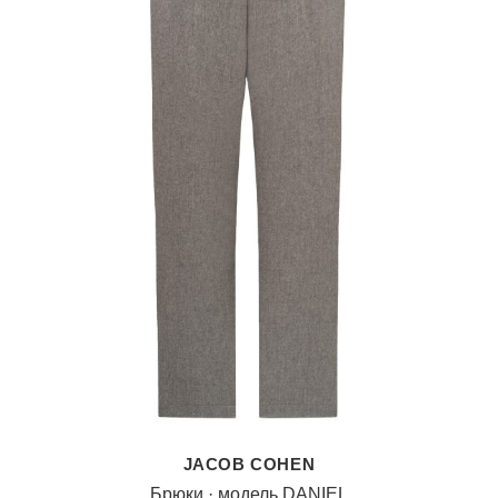
JACOB COHEN
Брюки · модель DANIEL