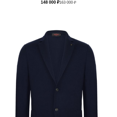
148 000
₽
163 000
₽