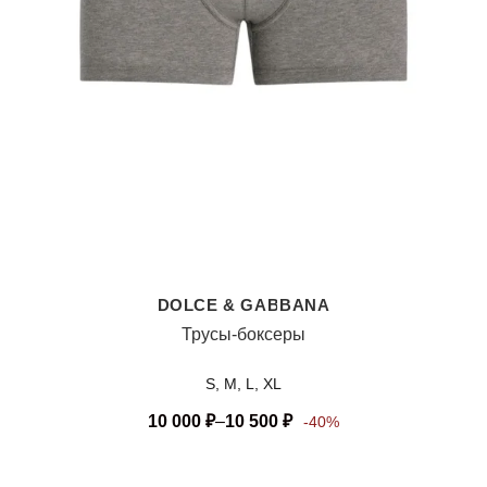
DOLCE & GABBANA
Трусы-боксеры
S, M, L, XL
10 000
₽
–
10 500
₽
-40%