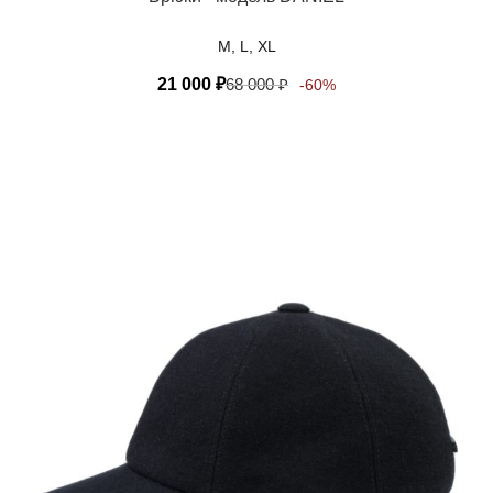
M, L, XL
21 000
₽
68 000
₽
-60%