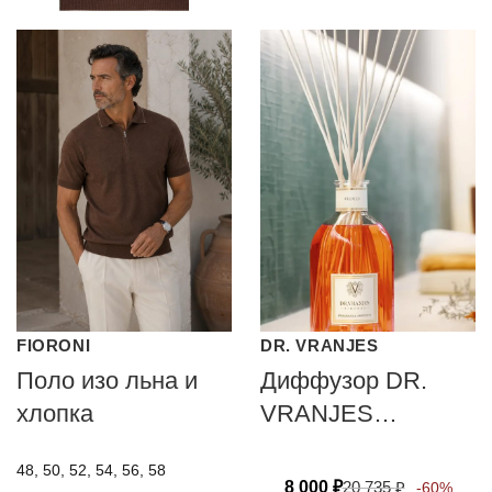
FIORONI
DR. VRANJES
Поло изо льна и
Диффузор DR.
хлопка
VRANJES
FIRENZE FUOCO
48, 50, 52, 54, 56, 58
8 000
₽
20 735
₽
-60%