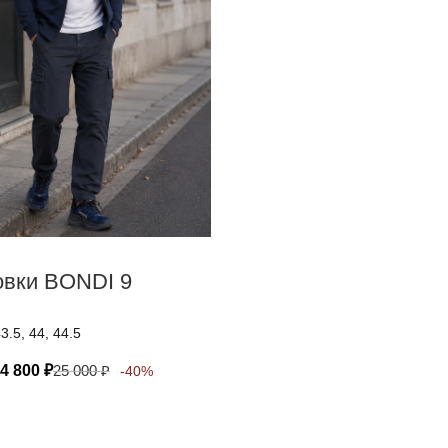
овки BONDI 9
43.5, 44, 44.5
4 800
₽
25 000
₽
-40%