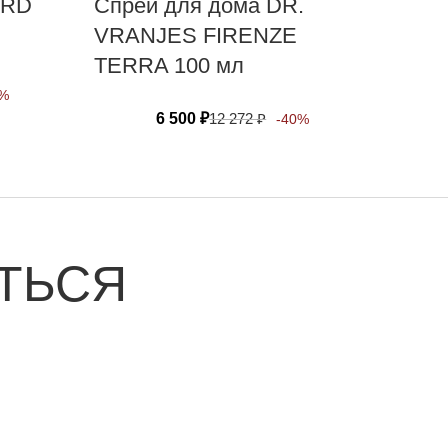
ARD
Спрей для дома DR.
VRANJES FIRENZE
TERRA 100 мл
0%
6 500
₽
12 272
₽
-40%
ТЬСЯ