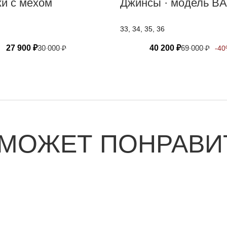
ки с мехом
Джинсы · модель B
33, 34, 35, 36
27 900
₽
30 000
₽
40 200
₽
69 000
₽
-4
 МОЖЕТ ПОНРАВИ