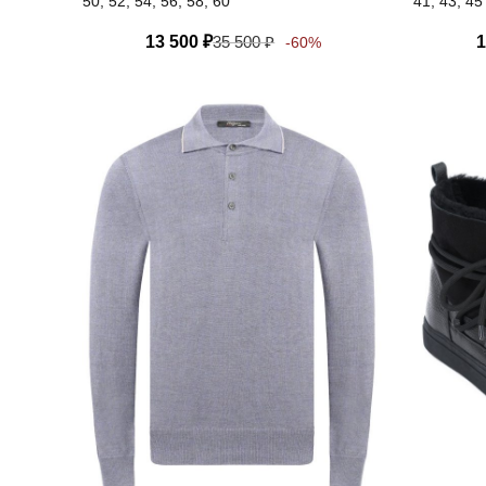
50, 52, 54, 56, 58, 60
41, 43, 45
13 500
₽
35 500
₽
1
-60%