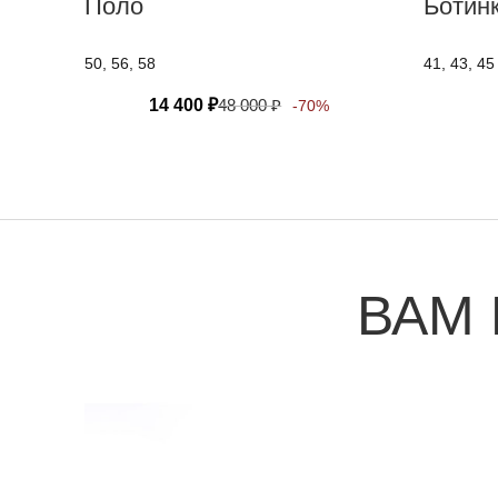
Поло
Ботин
50, 56, 58
41, 43, 45
14 400
₽
48 000
₽
-70%
ВАМ