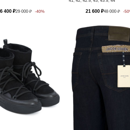
41, 42, 42.5, 43, 43.5, 44
6 400
₽
29 000
₽
21 600
₽
48 000
₽
-40%
-5