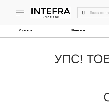
Мужское
Женское
УПС! ТО