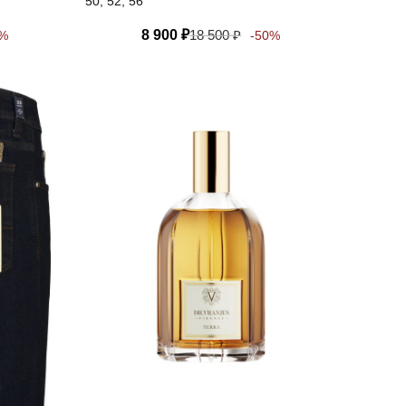
50, 52, 56
8 900
₽
18 500
₽
0%
-50%